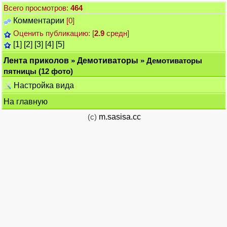
Всего просмотров:
464
Комментарии
[0]
Оценить публикацию: [
2.9
средн]
[1]
[2]
[3]
[4]
[5]
Лента приколов
»
Демотиваторы
» Демотиваторы
пятницы (12 фото)
Настройка вида
На главную
(c)
m.sasisa.cc