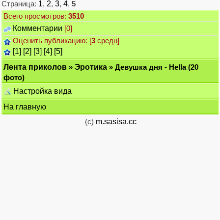
Страница:
1
,
2
,
3
,
4
,
5
Всего просмотров:
3510
Комментарии
[0]
Оценить публикацию: [
3
средн]
[1]
[2]
[3]
[4]
[5]
Лента приколов
»
Эротика
» Девушка дня - Hella (20
фото)
Настройка вида
На главную
(c)
m.sasisa.cc