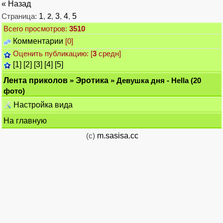
« Назад
Страница:
1
,
2
,
3
,
4
,
5
Всего просмотров:
3510
Комментарии
[0]
Оценить публикацию: [
3
средн]
[1]
[2]
[3]
[4]
[5]
Лента приколов
»
Эротика
» Девушка дня - Hella (20
фото)
Настройка вида
На главную
(c)
m.sasisa.cc