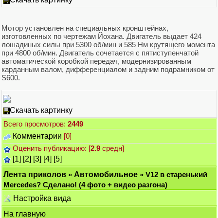
Мотор установлен на специальных кронштейнах,
изготовленных по чертежам Йохана. Двигатель выдает 424
лошадиных силы при 5300 об/мин и 585 Нм крутящего момента
при 4800 об/мин. Двигатель сочетается с пятиступенчатой
автоматической коробкой передач, модернизированным
карданным валом, дифференциалом и задним подрамником от
S600.
Скачать картинку
Всего просмотров:
2449
Комментарии
[0]
Оценить публикацию: [
2.9
средн]
[1]
[2]
[3]
[4]
[5]
Лента приколов
»
Автомобильное
» V12 в старенький
Mercedes? Сделано! (4 фото + видео разгона)
Настройка вида
На главную