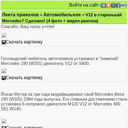
Войти на сайт
(
)
Лента приколов
»
Автомобильное
» V12 в старенький
Mercedes? Сделано! (4 фото + видео разгона)
Спасибо, Ваш голоc учтён!
Скачать картинку
Голландский любитель автотюнинга установил в "пожилой"
Mercedes 190 (W201) двигатель V12 от S600.
Скачать картинку
Йохан Мутер за три года модифицировал свой Mercedes-Benz
190 (W201) 1984 года выпуска. Его главным достижением стала
установка 6-литрового двигателя M120 V12 от Mercedes 600
SEL W140.
Скачать картинку