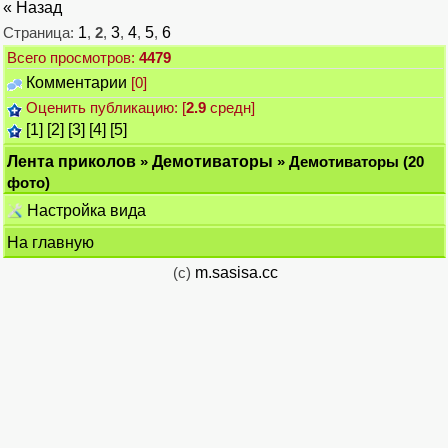
« Назад
Страница:
1
,
2
,
3
,
4
,
5
,
6
Всего просмотров:
4479
Комментарии
[0]
Оценить публикацию: [
2.9
средн]
[1]
[2]
[3]
[4]
[5]
Лента приколов
»
Демотиваторы
» Демотиваторы (20
фото)
Настройка вида
На главную
(c)
m.sasisa.cc