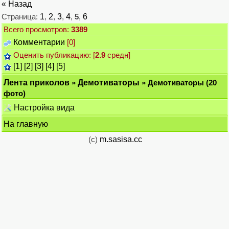
« Назад
Страница:
1
,
2
,
3
,
4
,
5
,
6
Всего просмотров:
3389
Комментарии
[0]
Оценить публикацию: [
2.9
средн]
[1]
[2]
[3]
[4]
[5]
Лента приколов
»
Демотиваторы
» Демотиваторы (20
фото)
Настройка вида
На главную
(c)
m.sasisa.cc