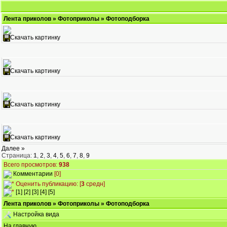
Лента приколов
»
Фотоприколы
» Фотоподборка
Скачать картинку
Скачать картинку
Скачать картинку
Скачать картинку
Далее »
Страница:
1
,
2
,
3
,
4
,
5
,
6
,
7
,
8
,
9
Всего просмотров:
938
Комментарии
[0]
Оценить публикацию: [
3
средн]
[1]
[2]
[3]
[4]
[5]
Лента приколов
»
Фотоприколы
» Фотоподборка
Настройка вида
На главную