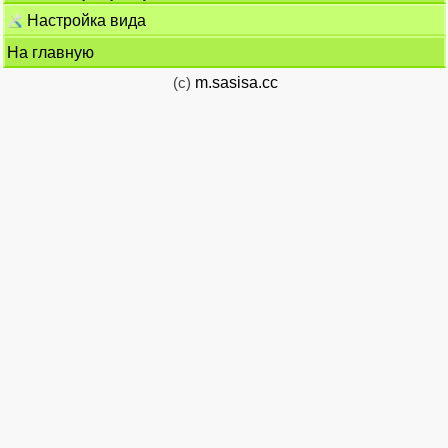
Настройка вида
На главную
(c)
m.sasisa.cc