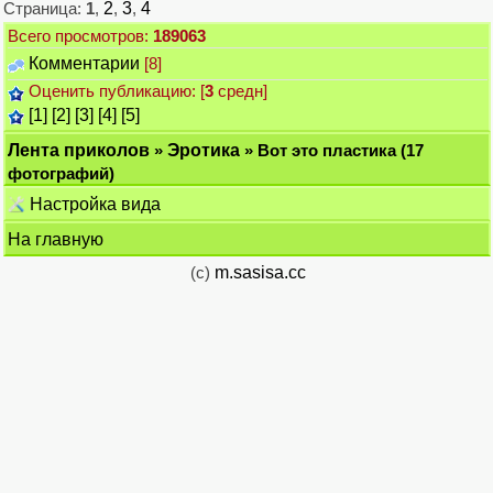
Страница:
1
,
2
,
3
,
4
Всего просмотров:
189063
Комментарии
[8]
Оценить публикацию: [
3
средн]
[1]
[2]
[3]
[4]
[5]
Лента приколов
»
Эротика
» Вот это пластика (17
фотографий)
Настройка вида
На главную
(c)
m.sasisa.cc