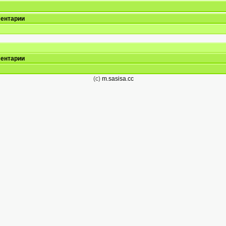
ентарии
ентарии
(c)
m.sasisa.cc