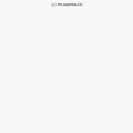
(c)
m.sasisa.cc