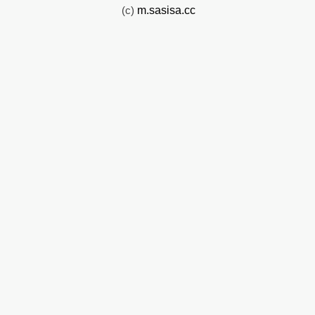
(c)
m.sasisa.cc