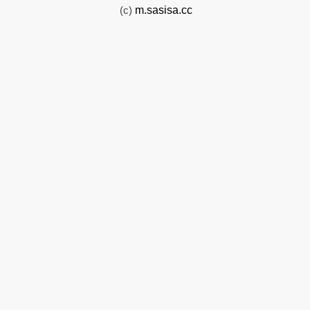
(c)
m.sasisa.cc