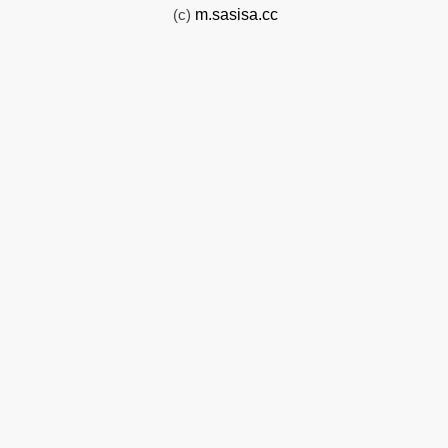
(c)
m.sasisa.cc