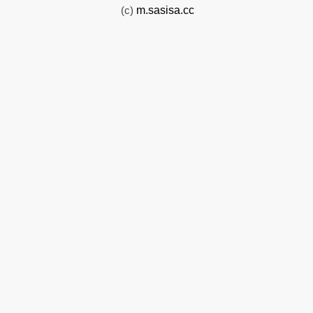
(c)
m.sasisa.cc