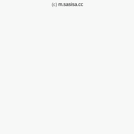
(c)
m.sasisa.cc