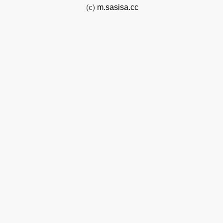
(c)
m.sasisa.cc