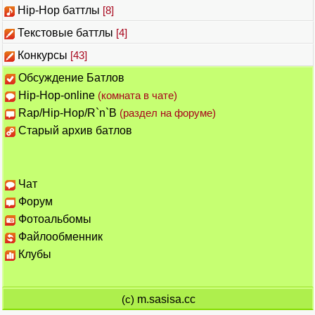
Hip-Hop баттлы
[8]
Текстовые баттлы
[4]
Конкурсы
[43]
Обсуждение Батлов
Hip-Hop-online
(комната в чате)
Rap/Hip-Hop/R`n`B
(раздел на форуме)
Старый архив батлов
Чат
Форум
Фотоальбомы
Файлообменник
Клубы
(c)
m.sasisa.cc