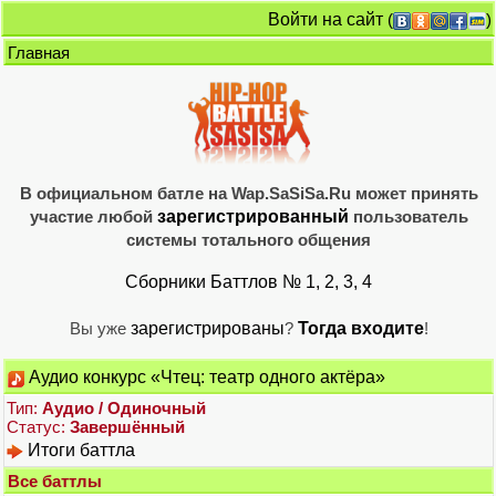
Войти на сайт
(
)
Главная
В официальном батле на Wap.SaSiSa.Ru может принять
участие любой
зарегистрированный
пользователь
системы тотального общения
Сборники Баттлов № 1, 2, 3, 4
Вы уже
зарегистрированы
?
Тогда входите
!
Аудио конкурс «Чтец: театр одного актёра»
Тип:
Аудио / Одиночный
Статус:
Завершённый
Итоги баттла
Все баттлы